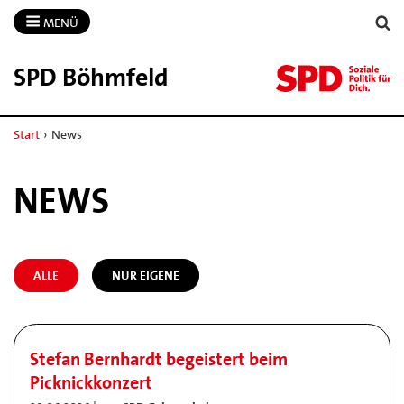
MENÜ
SPD Böhmfeld
Start
›
News
NEWS
ALLE
NUR EIGENE
Stefan Bernhardt begeistert beim
Picknickkonzert